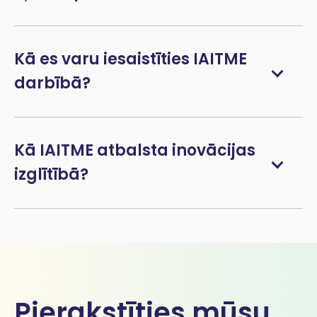
Kā es varu iesaistīties IAITME
darbībā?
Kā IAITME atbalsta inovācijas
izglītībā?
Pierakstīties mūsu