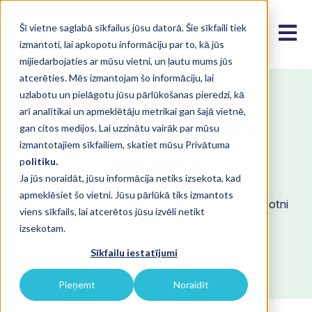
Šī vietne saglabā sīkfailus jūsu datorā. Šie sīkfaili tiek
Open m
izmantoti, lai apkopotu informāciju par to, kā jūs
mijiedarbojaties ar mūsu vietni, un ļautu mums jūs
atcerēties. Mēs izmantojam šo informāciju, lai
uzlabotu un pielāgotu jūsu pārlūkošanas pieredzi, kā
SAZINIETIES AR MUMS
arī analītikai un apmeklētāju metrikai gan šajā vietnē,
Sazinieties ar
gan citos medijos. Lai uzzinātu vairāk par mūsu
izmantotajiem sīkfailiem, skatiet mūsu Privātuma
mums
p
olitiku.
Ja jūs noraidāt, jūsu informācija netiks izsekota, kad
apmeklēsiet šo vietni. Jūsu pārlūkā tiks izmantots
Sazinieties ar mums un veidosim izglītības nākotni
viens sīkfails, lai atcerētos jūsu izvēli netikt
kopā!
izsekotam.
Sīkfailu iestatījumi
Pieņemt
Noraidīt