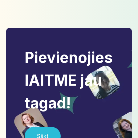
Pievienojies
IAITME jau
tagad!
Sākt