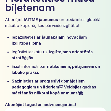
biļetenam
Abonējiet
IAITME jaunumus
un
piedalieties globālā
mācību kopienā, kas pārveido izglītību!
Iepazīstieties ar
jaunākajām inovācijām
izglītības jomā
Iegūstiet ieskatu uz
izglītojamo orientētās
stratēģijās
Esiet informēti par
notikumiem, pētījumiem un
labāko praksi
.
Sazinieties ar
progresīvi domājošiem
pedagogiem un
līderiem💡
Veidojiet gudras
mācīšanās nākotni kopā ar mums!📩
Abonējiet tagad un iedvesmojieties!