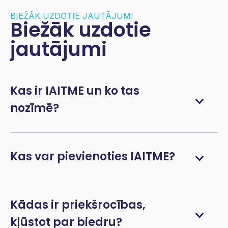
BIEŽĀK UZDOTIE JAUTĀJUMI
Biežāk uzdotie
jautājumi
Kas ir IAITME un ko tas
nozīmē?
Kas var pievienoties IAITME?
Kādas ir priekšrocības,
kļūstot par biedru?