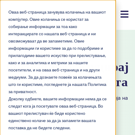
Оваа веб-страница зачувува колачиња на вашиот
Open m
компјутер. Овие колачиња се користат за
собирање информации за тоа како
интеракцирате со нашата веб-страница и ни
овозможуваат да ве запаметиме. Овие
Иновирај,
информации ги користиме за да го подобриме и
прилагодиме вашето искуство при прелистување,
инспирирај, едуцирај
како и за аналитика и метрики за нашите
посетители, и на оваа веб-страница и на други
– Заедно за иднината
медиуми. За да дознаете повеќе за колачињата
што ги користиме, погледнете ја нашата Политика
за приватност.
Добредојдовте во Меѓународната асоцијација на
Доколку одбиете, вашите информации нема да се
иновативни наставници и менаџери во
следат кога ја посетувате оваа веб-страница. Во
образованието (IAITME).
вашиот прелистувач ќе биде користено
единствено колаче за да ја запамети вашата
поставка да не бидете следени.