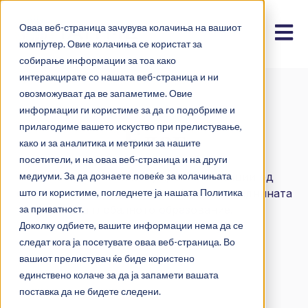
Оваа веб-страница зачувува колачиња на вашиот
Open m
компјутер. Овие колачиња се користат за
собирање информации за тоа како
интеракцирате со нашата веб-страница и ни
овозможуваат да ве запаметиме. Овие
информации ги користиме за да го подобриме и
Блог
прилагодиме вашето искуство при прелистување,
како и за аналитика и метрики за нашите
посетители, и на оваа веб-страница и на други
медиуми. За да дознаете повеќе за колачињата
Истражете приказни, идеи и иновации од
едукатори и лидери што ја обликуваат иднината
што ги користиме, погледнете ја нашата Политика
за приватност.
на глобалното образование.
Доколку одбиете, вашите информации нема да се
следат кога ја посетувате оваа веб-страница. Во
вашиот прелистувач ќе биде користено
единствено колаче за да ја запамети вашата
поставка да не бидете следени.