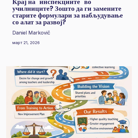
Крај на "инспекциите" во
училниците? Зошто да ги замените
старите формулари за набљудување
со алат за развој?
Daniel Markovič
март 21, 2026