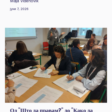
Maja Videnovik
јуни 7, 2026
Од "Што да правам?" до "Како да