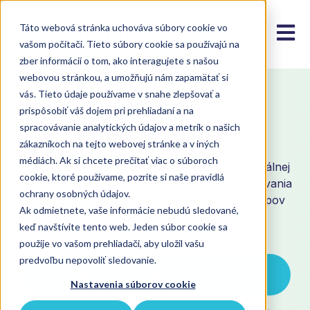
Táto webová stránka uchováva súbory cookie vo
Open m
vašom počítači. Tieto súbory cookie sa používajú na
zber informácií o tom, ako interagujete s našou
webovou stránkou, a umožňujú nám zapamätať si
vás. Tieto údaje používame v snahe zlepšovať a
NAŠE PILÁRE
prispôsobiť váš dojem pri prehliadaní a na
Náš príbeh
spracovávanie analytických údajov a metrík o našich
zákazníkoch na tejto webovej stránke a v iných
médiách. Ak si chcete prečítať viac o súboroch
Pridajte sa k IAITME a staňte sa súčasťou globálnej
cookie, ktoré používame, pozrite si naše pravidlá
komunity, ktorá sa venuje transformácii vzdelávania
ochrany osobných údajov.
prostredníctvom inovácií, spolupráce a prístupov
Ak odmietnete, vaše informácie nebudú sledované,
zameraných na študenta.
keď navštívite tento web. Jeden súbor cookie sa
použije vo vašom prehliadači, aby uložil vašu
predvoľbu nepovoliť sledovanie.
Prihlásiť sa k odberu noviniek IAITME
Nastavenia súborov cookie