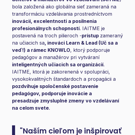
bola
založená ako globálna sieť zameraná na
transformáciu vzdelávania prostredníctvom
inovácií, excelentnosti a posilnenia
profesionálnych schopností
. IAITME je
postavená na troch pilieroch -
prístup
zameraný
na učiacich sa
, inováci Learn & Lead (Uč sa a
veď!) a rámec KNOWLO
, ktorý
podporuje
pedagógov a manažérov pri vytváraní
inteligentných učiacich sa organizácií
.
IAITME, ktorá je zakorenená v spolupráci,
vysokokvalitných štandardoch a propagácii a
pozdvihuje spoločenské postavenie
pedagógov, podporuje inovácie a
presadzuje zmysluplné zmeny vo vzdelávaní
na celom svete
.
"Naším cieľom je inšpirovať