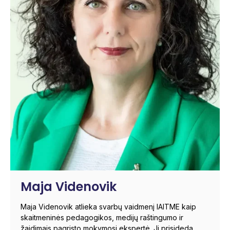
Maja Videnovik
Maja Videnovik atlieka svarbų vaidmenį IAITME kaip
skaitmeninės pedagogikos, medijų raštingumo ir
žaidimais pagrįsto mokymosi ekspertė. Ji prisideda