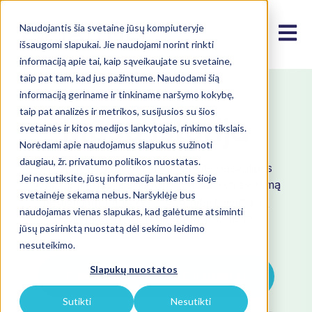
Naudojantis šia svetaine jūsų kompiuteryje
Open m
išsaugomi slapukai. Jie naudojami norint rinkti
informaciją apie tai, kaip sąveikaujate su svetaine,
taip pat tam, kad jus pažintume. Naudodami šią
informaciją geriname ir tinkiname naršymo kokybę,
MŪSŲ PILIEČIAI
taip pat analizės ir metrikos, susijusios su šios
Mūsų istorija
svetainės ir kitos medijos lankytojais, rinkimo tikslais.
Norėdami apie naudojamus slapukus sužinoti
daugiau, žr. privatumo politikos nuostatas.
Prisijunkite prie IAITME ir tapkite pasaulinės
Jei nesutiksite, jūsų informacija lankantis šioje
bendruomenės, siekiančios pertvarkyti švietimą
svetainėje sekama nebus. Naršyklėje bus
pasitelkiant naujoves, bendradarbiavimą ir į
naudojamas vienas slapukas, kad galėtume atsiminti
besimokantįjį orientuotą požiūrį, dalimi.
jūsų pasirinktą nuostatą dėl sekimo leidimo
nesuteikimo.
Slapukų nuostatos
Prenumeruoti IAITME naujienas
Sutikti
Nesutikti