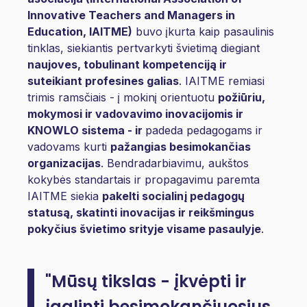
Innovative Teachers and Managers in
Education, IAITME)
buvo
įkurta kaip pasaulinis
tinklas, siekiantis pertvarkyti švietimą diegiant
naujoves, tobulinant kompetenciją ir
suteikiant profesines galias
. IAITME remiasi
trimis ramsčiais - į mokinį orientuotu
požiūriu,
mokymosi ir vadovavimo inovacijomis ir
KNOWLO sistema -
ir
padeda pedagogams ir
vadovams kurti
pažangias besimokančias
organizacijas
. Bendradarbiavimu, aukštos
kokybės standartais ir propagavimu paremta
IAITME siekia
pakelti socialinį pedagogų
statusą, skatinti inovacijas ir reikšmingus
pokyčius švietimo srityje visame pasaulyje
.
"Mūsų tikslas - įkvėpti ir
įgalinti besimokančiuosius