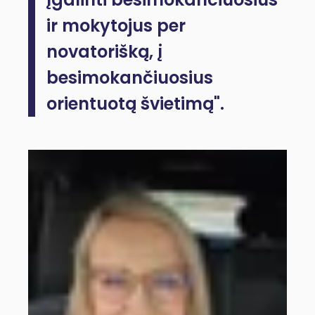
ir mokytojus per
novatorišką, į
besimokančiuosius
orientuotą švietimą".