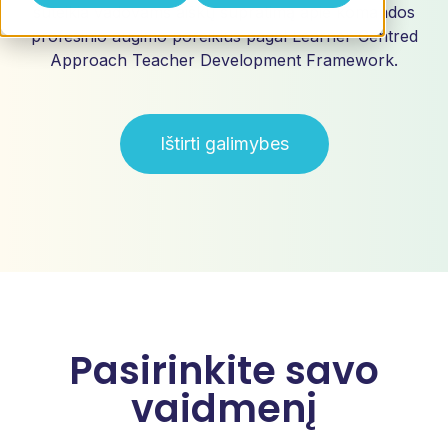
suteikia vadovams aiškų supratimą apie komandos
profesinio augimo poreikius pagal Learner-Centred
Approach Teacher Development Framework.
Ištirti galimybes
Pasirinkite savo
vaidmenį