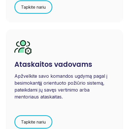
Tapkite nariu
Ataskaitos vadovams
Apžvelkite savo komandos ugdymą pagal
į
besimokantįjį orientuoto požiūrio
sistemą,
pateikdami jų savęs vertinimo arba
mentoriaus ataskaitas.
Tapkite nariu