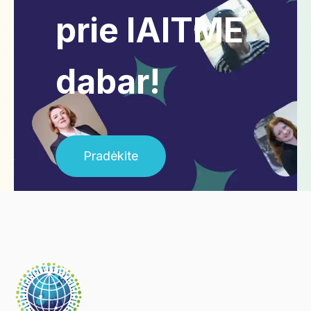
prie IAITME
dabar!
Pradėkite