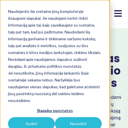
Naudojantis šia svetaine jūsų kompiuteryje
Open m
išsaugomi slapukai. Jie naudojami norint rinkti
informaciją apie tai, kaip sąveikaujate su svetaine,
taip pat tam, kad jus pažintume. Naudodami šią
informaciją geriname ir tinkiname naršymo kokybę,
UGDYMAS PER INOVACIJAS
taip pat analizės ir metrikos, susijusios su šios
svetainės ir kitos medijos lankytojais, rinkimo tikslais.
Į mokinį orientuotas
Norėdami apie naudojamus slapukus sužinoti
mokytojų profesinio
daugiau, žr. privatumo politikos nuostatas.
Jei nesutiksite, jūsų informacija lankantis šioje
tobulėjimo centras
svetainėje sekama nebus. Naršyklėje bus
naudojamas vienas slapukas, kad galėtume atsiminti
jūsų pasirinktą nuostatą dėl sekimo leidimo
Remiame pedagogų profesinį tobulėjimą pasitelkdami
nesuteikimo.
struktūruotą vertinimą, atsižvelgiantį į mokinių
poreikius. Šis procesas ugdo mokytojų savirefleksiją
Slapukų nuostatos
per savęs vertinimą, skatina jų individualų tobulėjimą
Sutikti
Nesutikti
pasitelkiant mentorystę ir profesinę paramą bei