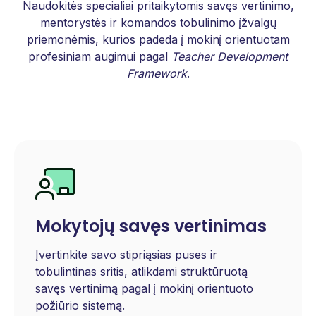
Naudokitės specialiai pritaikytomis savęs vertinimo,
mentorystės ir komandos tobulinimo įžvalgų
priemonėmis, kurios padeda į mokinį orientuotam
profesiniam augimui pagal
Teacher Development
Framework
.
Mokytojų savęs vertinimas
Įvertinkite savo stipriąsias puses ir
tobulintinas sritis, atlikdami struktūruotą
savęs vertinimą pagal
į mokinį orientuoto
požiūrio
sistemą.