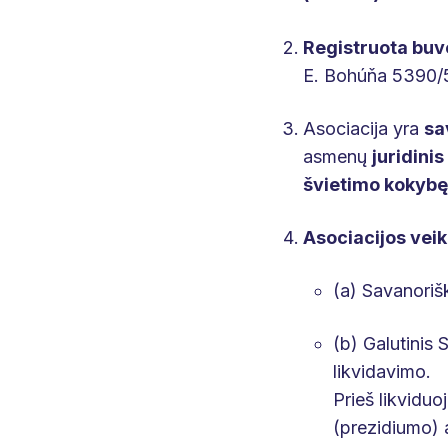
Registruota buv
E. Bohúňa 5390/5
Asociacija yra
sa
asmenų
juridini
švietimo kokybę
Asociacijos vei
(a) Savanorišk
(b) Galutinis 
likvidavimo.
Prieš likviduo
(prezidiumo) 