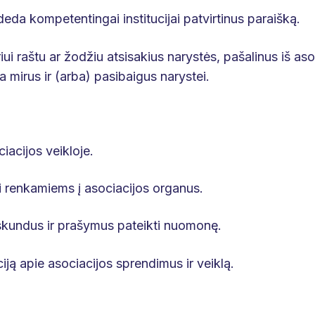
eda kompetentingai institucijai patvirtinus paraišką.
iui raštu ar žodžiu atsisakius narystės, pašalinus iš aso
a mirus ir (arba) pasibaigus narystei.
iacijos veikloje.
ti renkamiems į asociacijos organus.
, skundus ir prašymus pateikti nuomonę.
iją apie asociacijos sprendimus ir veiklą.