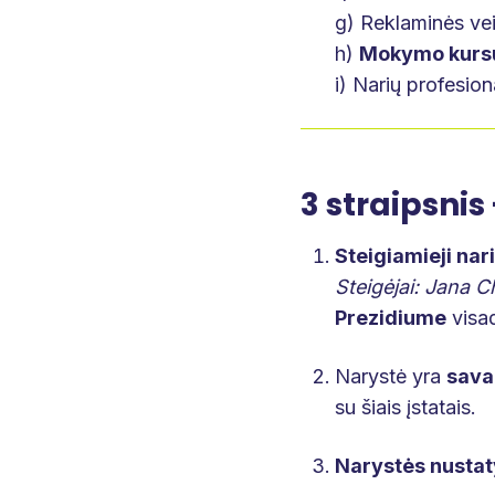
g) Reklaminės vei
h)
Mokymo kursų,
i) Narių profesio
3 straipsnis
Steigiamieji nari
Steigėjai: Jana 
Prezidiume
visad
Narystė yra
sava
su šiais įstatais.
Narystės nustat