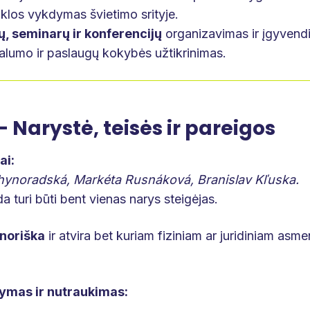
klos vykdymas švietimo srityje.
 seminarų ir konferencijų
organizavimas ir įgyvend
nalumo ir paslaugų kokybės užtikrinimas.
 - Narystė, teisės ir pareigos
ai:
Chynoradská, Markéta Rusnáková, Branislav Kľuska.
a turi būti bent vienas narys steigėjas.
noriška
ir atvira bet kuriam fiziniam ar juridiniam asme
ymas ir nutraukimas: