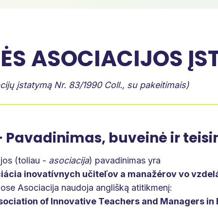
NĖS ASOCIACIJOS ĮS
acijų įstatymą Nr. 83/1990 Coll., su pakeitimais)
 - Pavadinimas, buveinė ir teis
ijos (toliau -
asociacija
) pavadinimas yra
iácia inovatívnych učiteľov a manažérov vo vzdel
ose Asociacija naudoja anglišką atitikmenį:
ssociation of Innovative Teachers and Managers in