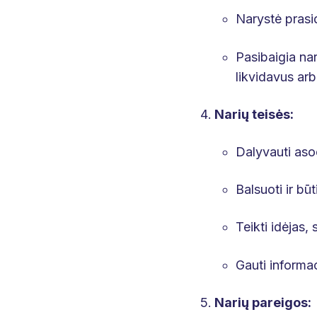
Narystė prasid
Pasibaigia nar
likvidavus arb
Narių teisės:
Dalyvauti asoc
Balsuoti ir bū
Teikti idėjas
Gauti informac
Narių pareigos: