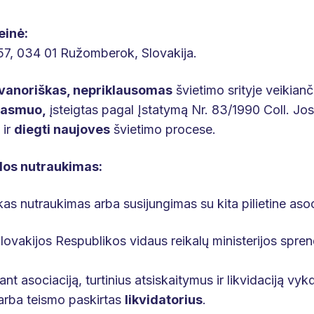
einė:
7, 034 01 Ružomberok, Slovakija.
vanoriškas, nepriklausomas
švietimo srityje veikiančių
s asmuo,
įsteigtas pagal Įstatymą Nr. 83/1990 Coll. Jos
ir
diegti naujoves
švietimo procese.
klos nutraukimas:
as nutraukimas arba susijungimas su kita pilietine asoc
Slovakijos Respublikos vidaus reikalų ministerijos spre
jant asociaciją, turtinius atsiskaitymus ir likvidaciją v
arba teismo paskirtas
likvidatorius
.