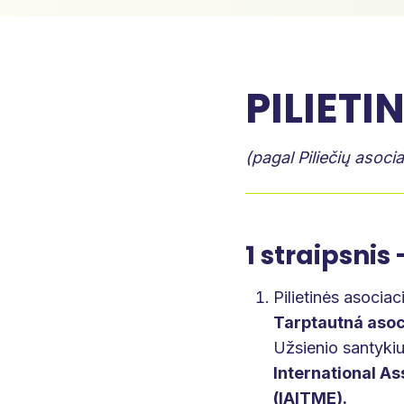
PILIETI
(pagal Piliečių asoci
1 straipsnis
Pilietinės asociac
Tarptautná asoc
Užsienio santykiu
International A
(IAITME).