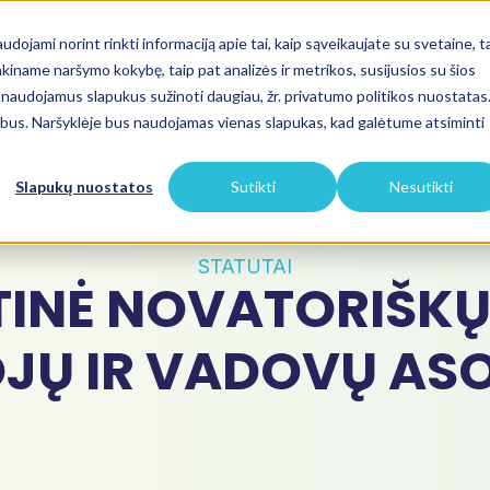
dojami norint rinkti informaciją apie tai, kaip sąveikaujate su svetaine, t
kiname naršymo kokybę, taip pat analizės ir metrikos, susijusios su šios
ie naudojamus slapukus sužinoti daugiau, žr. privatumo politikos nuostatas
Vertinimas
Projektai
Apie mus
Blogas
nebus. Naršyklėje bus naudojamas vienas slapukas, kad galėtume atsiminti
Slapukų nuostatos
Sutikti
Nesutikti
STATUTAI
INĖ NOVATORIŠKŲ
JŲ IR VADOVŲ ASO