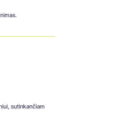
inimas.
niui, sutinkančiam