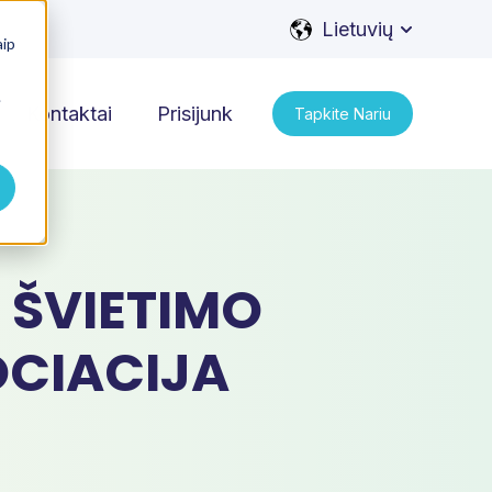
Lietuvių
Show subme
aip
.
Kontaktai
Prisijunk
Tapkite Nariu
 ŠVIETIMO
CIACIJA