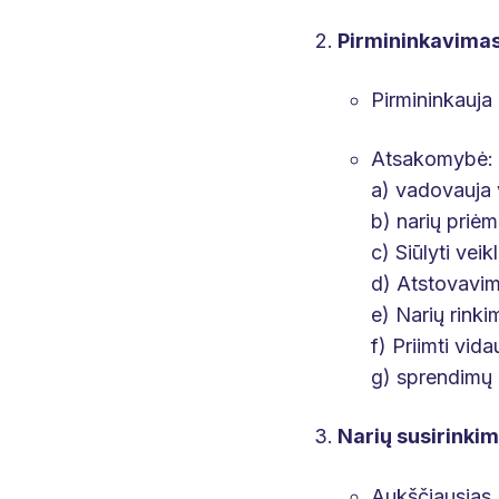
Pirmininkavimas
Pirmininkauja 
Atsakomybė:
a) vadovauja v
b) narių priėm
c) Siūlyti vei
d) Atstovavima
e) Narių rinki
f) Priimti vid
g) sprendimų 
Narių susirinkim
Aukščiausias A