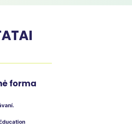
TATAI
inė forma
ávaní.
 Education