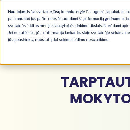
Naudojantis šia svetaine jūsų kompiuteryje išsaugomi slapukai. Jie nau
pat tam, kad jus pažintume. Naudodami šią informaciją geriname ir tin
svetainės ir kitos medijos lankytojais, rinkimo tikslais. Norėdami ap
Įsitrauk
Jei nesutiksite, jūsų informacija lankantis šioje svetainėje sekama 
jūsų pasirinktą nuostatą dėl sekimo leidimo nesuteikimo.
TARPTAUT
MOKYTO