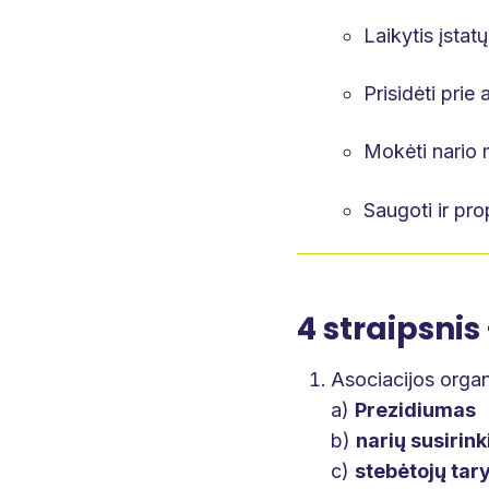
Laikytis įstatų
Prisidėti prie
Mokėti nario 
Saugoti ir pro
4 straipsnis
Asociacijos organa
a)
Prezidiumas
b)
narių susirin
c)
stebėtojų tar