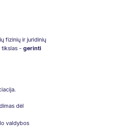
 fizinių ir juridinių
 tikslas -
gerinti
iacija.
ndimas dėl
ykdo valdybos