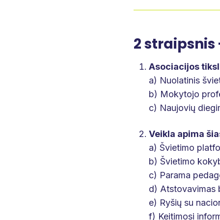
2 straipsnis 
Asociacijos tiksl
a) Nuolatinis švi
b) Mokytojo profe
c) Naujovių diegi
Veikla apima šias
a) Švietimo platf
b) Švietimo koky
c) Parama pedago
d) Atstovavimas b
e) Ryšių su nacio
f) Keitimosi infor