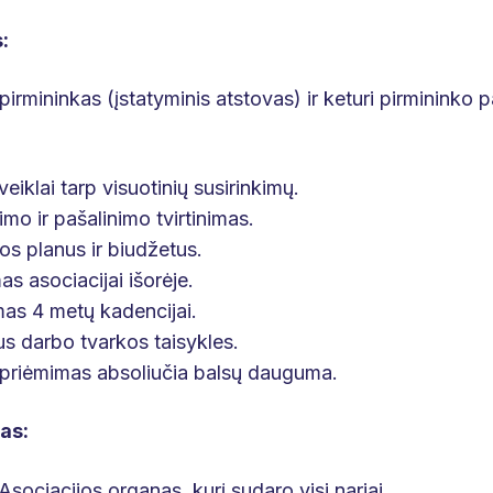
:
pirmininkas (įstatyminis atstovas) ir keturi pirmininko 
eiklai tarp visuotinių susirinkimų.
imo ir pašalinimo tvirtinimas.
klos planus ir biudžetus.
s asociacijai išorėje.
mas 4 metų kadencijai.
aus darbo tvarkos taisykles.
priėmimas absoliučia balsų dauguma.
as:
sociacijos organas, kurį sudaro visi nariai.