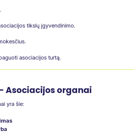
.
 asociacijos tikslų įgyvendinimo.
mokesčius.
paguoti asociacijos turtą.
 - Asociacijos organai
i yra šie:
kimas
yba