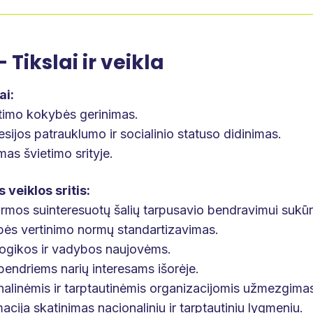
- Tikslai ir veikla
ai:
etimo kokybės gerinimas.
sijos patrauklumo ir socialinio statuso didinimas.
mas švietimo srityje.
 veiklos sritis:
ormos suinteresuotų šalių tarpusavio bendravimui sukū
bės vertinimo normų standartizavimas.
gikos ir vadybos naujovėms.
endriems narių interesams išorėje.
nalinėmis ir tarptautinėmis organizacijomis užmezgimas
macija skatinimas nacionaliniu ir tarptautiniu lygmeniu.