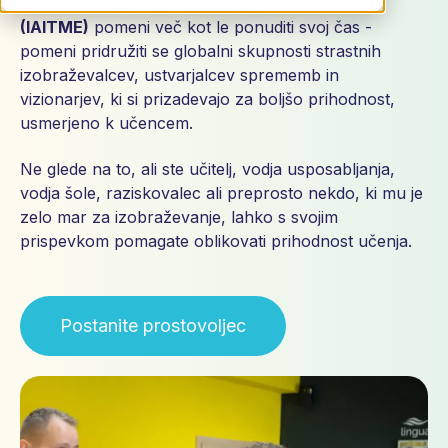
inovativnih učiteljev in vodij v izobraževanju
(IAITME)
pomeni
več kot le ponuditi svoj čas -
pomeni pridružiti se globalni skupnosti strastnih
izobraževalcev, ustvarjalcev sprememb in
vizionarjev, ki si prizadevajo za boljšo prihodnost,
usmerjeno k učencem.
Ne glede na to, ali ste učitelj, vodja usposabljanja,
vodja šole, raziskovalec ali preprosto nekdo, ki mu je
zelo mar za izobraževanje, lahko s svojim
prispevkom pomagate oblikovati prihodnost učenja.
‍Postanite prostovoljec