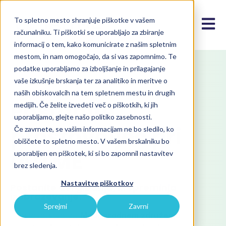
To spletno mesto shranjuje piškotke v vašem
Open m
računalniku. Ti piškotki se uporabljajo za zbiranje
informacij o tem, kako komunicirate z našim spletnim
mestom, in nam omogočajo, da si vas zapomnimo. Te
podatke uporabljamo za izboljšanje in prilagajanje
vaše izkušnje brskanja ter za analitiko in meritve o
naših obiskovalcih na tem spletnem mestu in drugih
VKLJUČITE SE
Postanite
medijih. Če želite izvedeti več o piškotkih, ki jih
uporabljamo, glejte našo politiko zasebnosti.
prostovoljec pri
Če zavrnete, se vašim informacijam ne bo sledilo, ko
obiščete to spletno mesto. V vašem brskalniku bo
IAITME
uporabljen en piškotek, ki si bo zapomnil nastavitev
brez sledenja.
Nastavitve piškotkov
Postanite del gibanja, ki spreminja
izobraževanje.
Sprejmi
Zavrni
Prostovoljstvo pri
Mednarodnem združenju